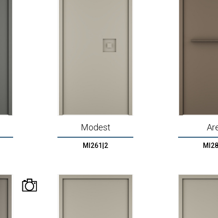
Modest
Ar
MI261|2
MI28