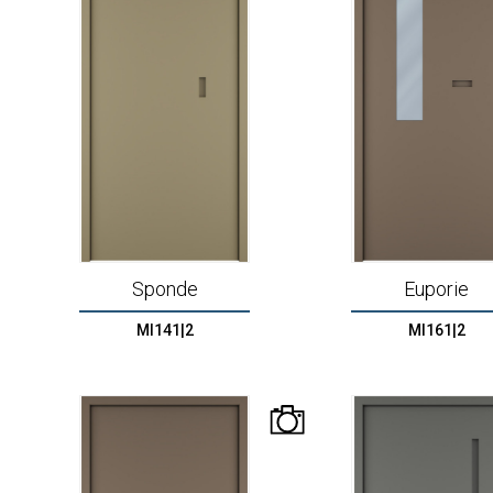
Sponde
Euporie
MI141|2
MI161|2