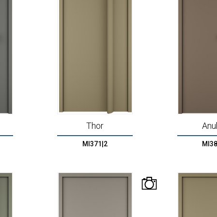
Thor
Anu
MI371|2
MI38