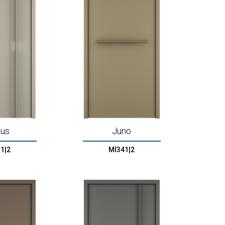
nus
Juno
1|2
MI341|2