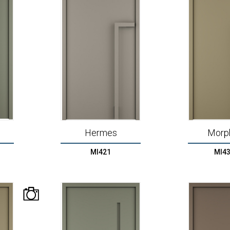
Hermes
Morp
MI421
MI43