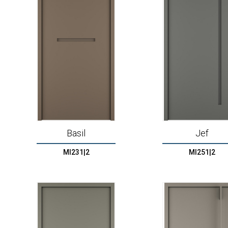
Basil
Jef
MI231|2
MI251|2