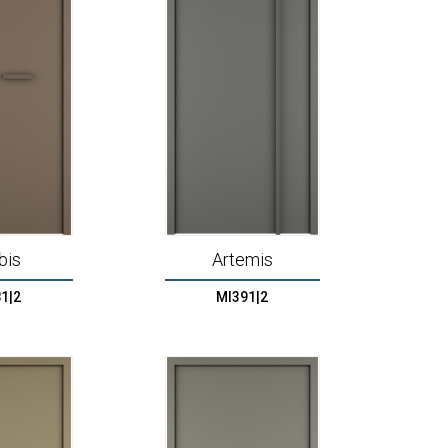
bis
Artemis
1|2
MI391|2