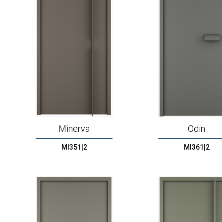
Minerva
Odin
MI351|2
MI361|2