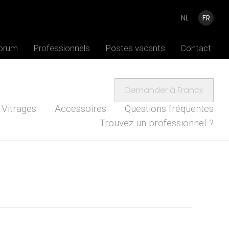
NL
FR
Forum
Professionnels
Postes vacants
Contact
Demander à Franck
Vitrages
Accessoires
Questions fréquentes
Trouvez un professionnel ?