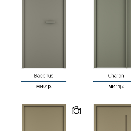
Bacchus
Charon
MI401|2
MI411|2