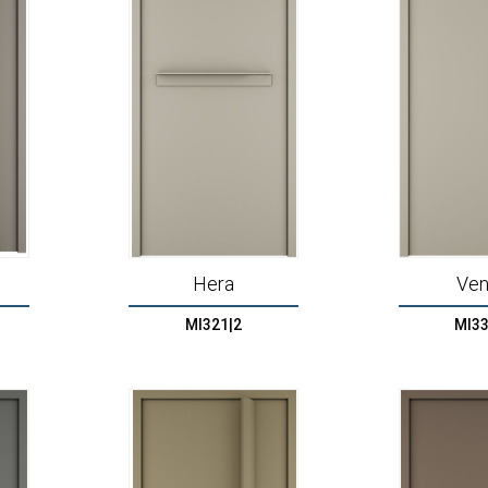
Hera
Ve
MI321|2
MI33