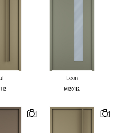
ul
Leon
1|2
MI201|2