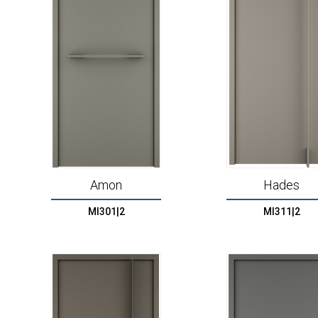
Amon
Hades
MI301|2
MI311|2