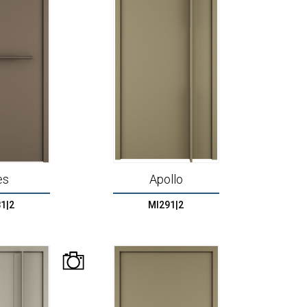
es
Apollo
1|2
MI291|2