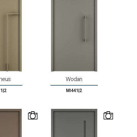
heus
Wodan
1|2
MI441|2