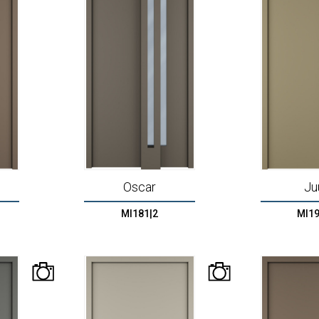
Oscar
Ju
MI181|2
MI19