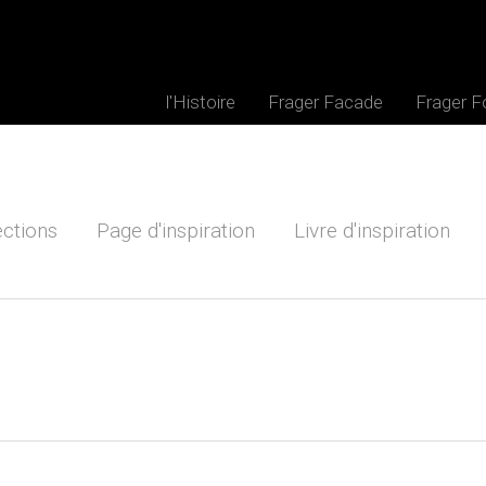
l'Histoire
Frager Facade
Frager 
ections
Page d'inspiration
Livre d'inspiration