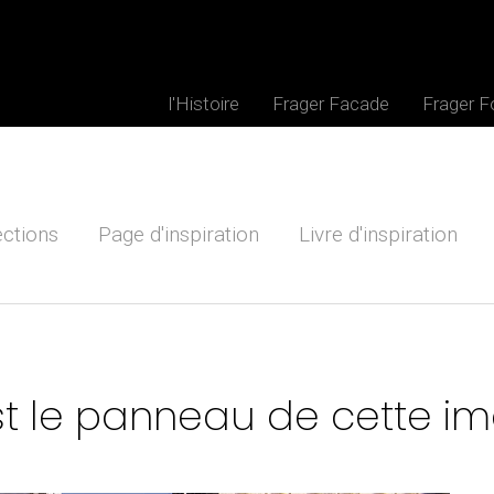
l'Histoire
Frager Facade
Frager 
ections
Page d'inspiration
Livre d'inspiration
st le panneau de cette i