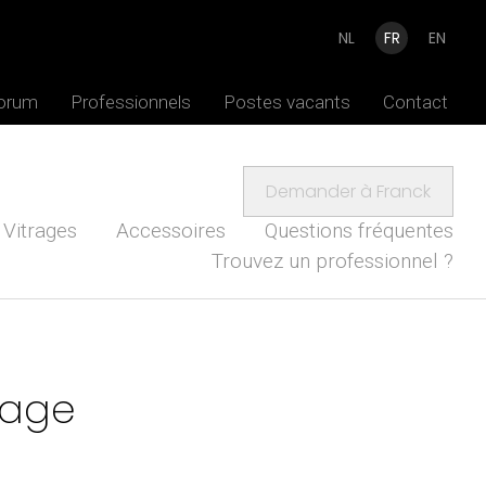
NL
FR
EN
Forum
Professionnels
Postes vacants
Contact
Demander à Franck
Vitrages
Accessoires
Questions fréquentes
Trouvez un professionnel ?
mage