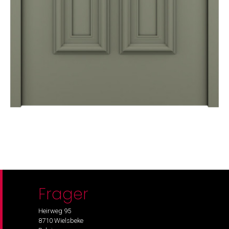
Frager
Heirweg 95
8710 Wielsbeke