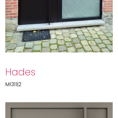
Hades
MI311|2