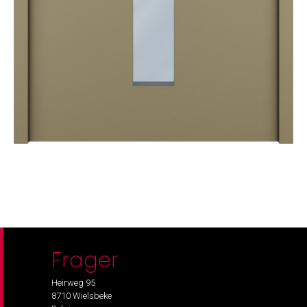
Frager
Heirweg 95
8710 Wielsbeke