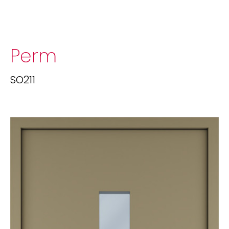
Perm
SO211