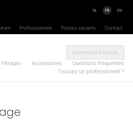
NL
FR
EN
Forum
Professionnels
Postes vacants
Contact
Demander à Franck
Vitrages
Accessoires
Questions fréquentes
Trouvez un professionnel ?
mage