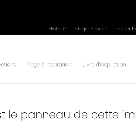
l'Histoire
Frager Facade
Frager 
ections
Page d'inspiration
Livre d'inspiration
st le panneau de cette i