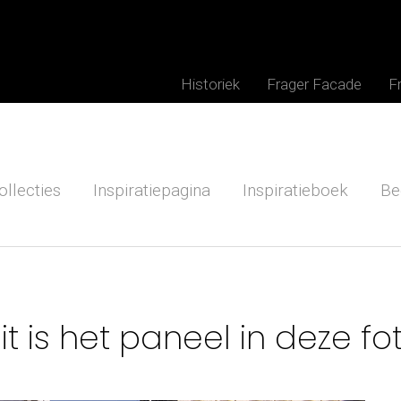
Historiek
Frager Facade
F
ollecties
Inspiratiepagina
Inspiratieboek
Be
it is het paneel in deze fo