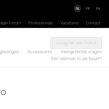
NL
FR
EN
rager Forum
Professionals
Vacatures
Contact
Vraag het aan Franck
glazingen
Accessoires
Veelgestelde vragen
Een vakman in uw buurt?
to