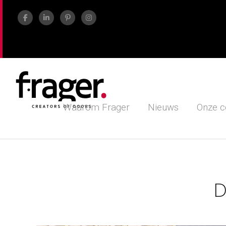
Waarom Frager
Nieuws
Onze c
D