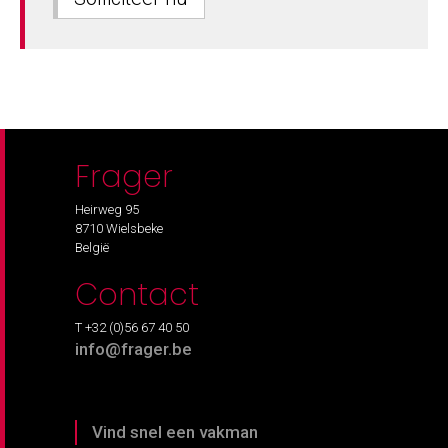
Frager
Heirweg 95
8710 Wielsbeke
België
Contact
T +32 (0)56 67 40 50
info@frager.be
Vind snel een vakman