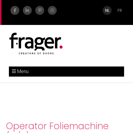
NL
FR
Menu
Operator Foliemachine