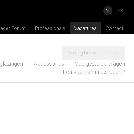
NL
FR
rager Forum
Professionals
Vacatures
Contact
Vraag het aan Franck
glazingen
Accessoires
Veelgestelde vragen
Een vakman in uw buurt?