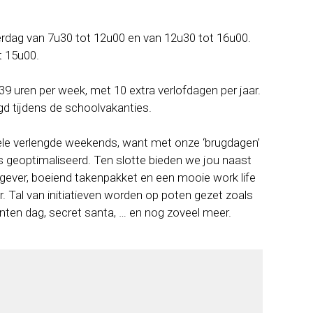
dag van 7u30 tot 12u00 en van 12u30 tot 16u00.
t 15u00.
39 uren per week, met 10 extra verlofdagen per jaar.
egd tijdens de schoolvakanties.
ele verlengde weekends, want met onze ‘brugdagen’
 geoptimaliseerd. Ten slotte bieden we jou naast
ever, boeiend takenpakket en een mooie work life
. Tal van initiatieven worden op poten gezet zoals
nten dag, secret santa, … en nog zoveel meer.