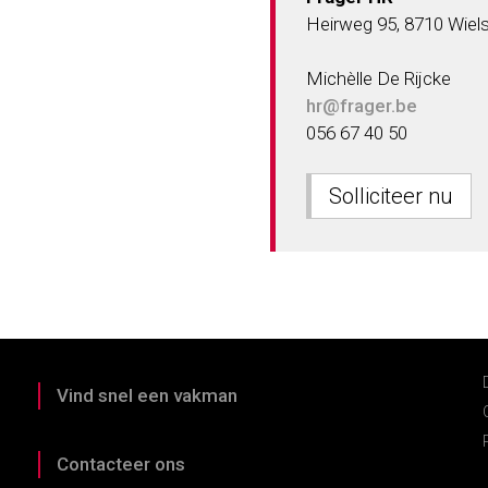
Heirweg 95, 8710 Wiel
Michèlle De Rijcke
hr@frager.be
056 67 40 50
Solliciteer nu
Vind snel een vakman
Contacteer ons