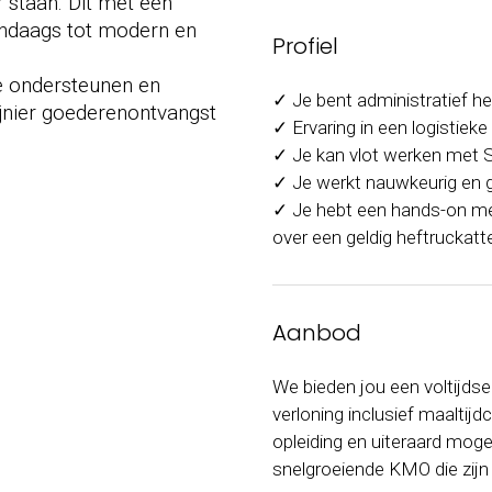
staan. Dit met een
endaags tot modern en
Profiel
te ondersteunen en
✓ Je bent administratief he
ijnier goederenontvangst
✓ Ervaring in een logistiek
✓ Je kan vlot werken met SA
✓ Je werkt nauwkeurig en 
✓ Je hebt een hands-on ment
over een geldig heftruckatte
Aanbod
We bieden jou een voltijds
verloning inclusief maaltij
opleiding en uiteraard mogel
snelgroeiende KMO die zijn 