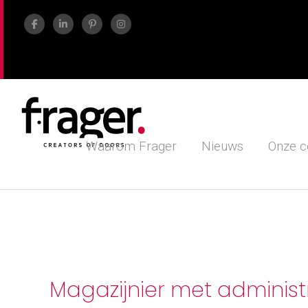
Waarom Frager
Nieuws
Onze c
Magazijnier met administ