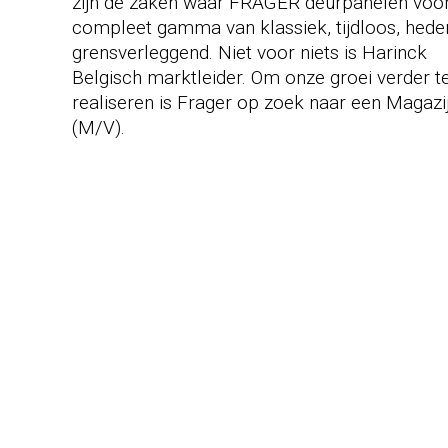
zijn de zaken waar FRAGER deurpanelen voor 
compleet gamma van klassiek, tijdloos, hed
grensverleggend. Niet voor niets is Harinck
Belgisch marktleider. Om onze groei verder 
realiseren is Frager op zoek naar een Magaz
(M/V).