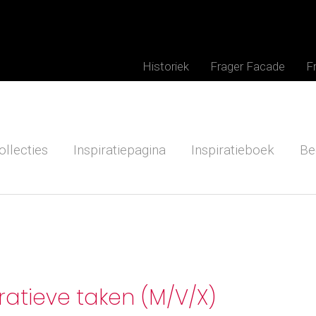
Historiek
Frager Facade
F
ollecties
Inspiratiepagina
Inspiratieboek
Be
ratieve taken (M/V/X)