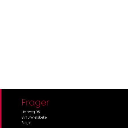
Frager
Heirweg 95
8710 Wielsbeke
België