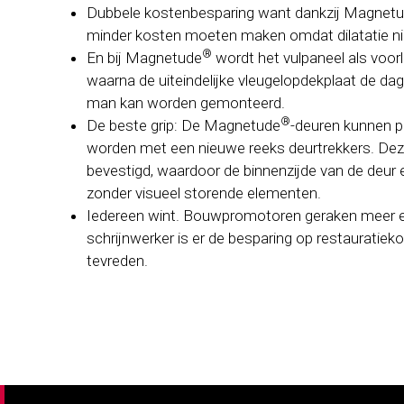
Dubbele kostenbesparing want dankzij Magnet
minder kosten moeten maken omdat dilatatie nie
®
En bij Magnetude
wordt het vulpaneel als voorl
waarna de uiteindelijke vleugelopdekplaat de da
man kan worden gemonteerd.
®
De beste grip: De Magnetude
-deuren kunnen 
worden met een nieuwe reeks deurtrekkers. Deze
bevestigd, waardoor de binnenzijde van de deur e
zonder visueel storende elementen.
Iedereen wint. Bouwpromotoren geraken meer e
schrijnwerker is er de besparing op restauratiekos
tevreden.