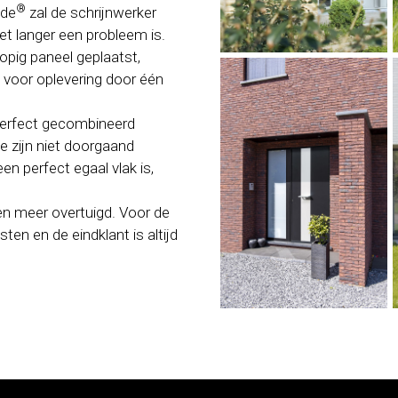
®
ude
zal de schrijnwerker
t langer een probleem is.
opig paneel geplaatst,
g voor oplevering door één
perfect gecombineerd
 zijn niet doorgaand
en perfect egaal vlak is,
n meer overtuigd. Voor de
ten en de eindklant is altijd