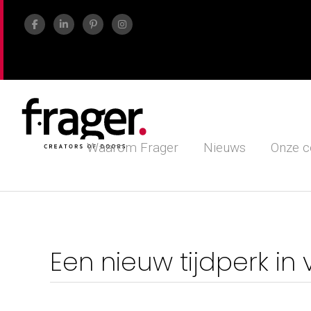
Waarom Frager
Nieuws
Onze c
Een nieuw tijdperk i