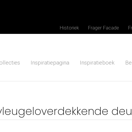
Historiek
Frager Facade
F
ollecties
Inspiratiepagina
Inspiratieboek
Be
n vleugeloverdekkende de