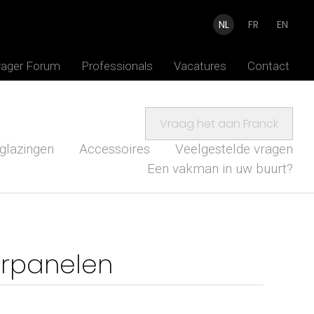
NL
FR
EN
rager Forum
Professionals
Vacatures
Contact
Vraag het aan Franck
glazingen
Accessoires
Veelgestelde vragen
Een vakman in uw buurt?
urpanelen