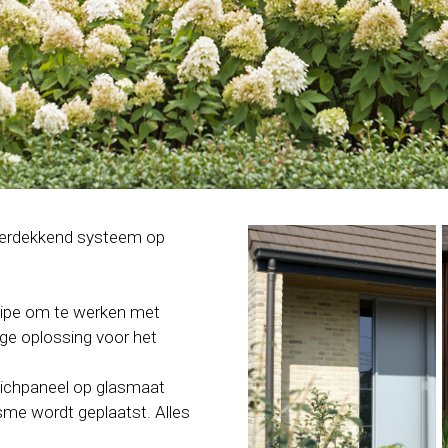
verdekkend systeem op
ncipe om te werken met
ge oplossing voor het
dwichpaneel op glasmaat
me wordt geplaatst. Alles