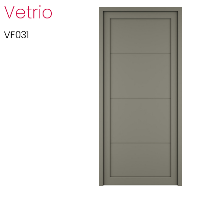
Vetrio
VF031