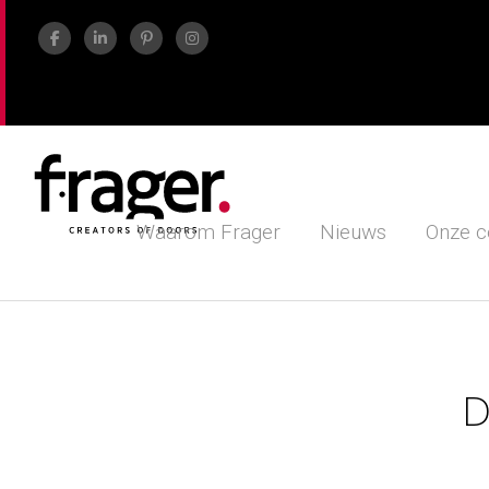
Waarom Frager
Nieuws
Onze c
D