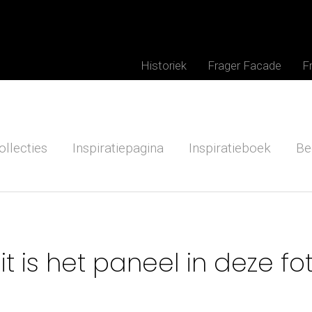
Historiek
Frager Facade
F
ollecties
Inspiratiepagina
Inspiratieboek
Be
it is het paneel in deze fo