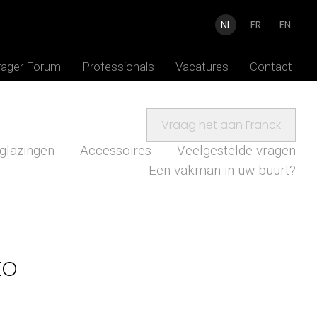
NL
FR
EN
rager Forum
Professionals
Vacatures
Contact
Vraag het aan Franck
glazingen
Accessoires
Veelgestelde vragen
Een vakman in uw buurt?
to