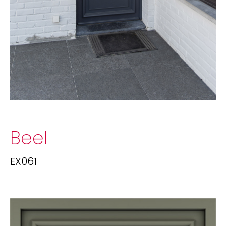
Beel
EX061