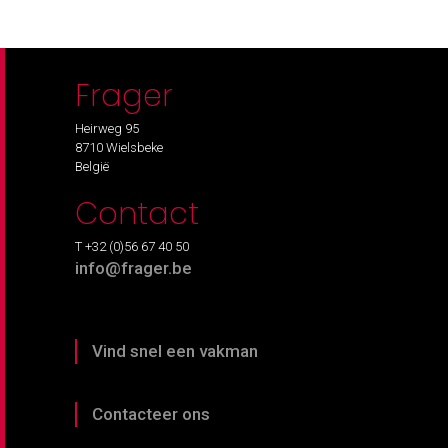
Frager
Heirweg 95
8710 Wielsbeke
België
Contact
T +32 (0)56 67 40 50
info@frager.be
Vind snel een vakman
Contacteer ons