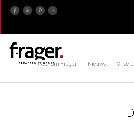
Waarom Frager
Nieuws
Onze c
D