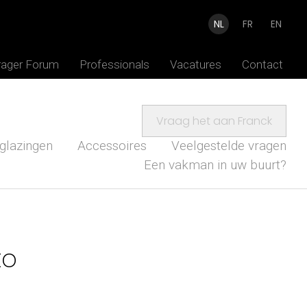
NL
FR
EN
rager Forum
Professionals
Vacatures
Contact
Vraag het aan Franck
glazingen
Accessoires
Veelgestelde vragen
Een vakman in uw buurt?
to