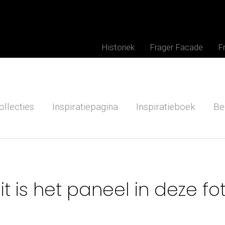
Historiek
Frager Facade
F
ollecties
Inspiratiepagina
Inspiratieboek
Be
it is het paneel in deze fo