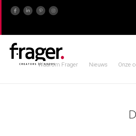
Waarom Frager
Nieuws
Onze c
D