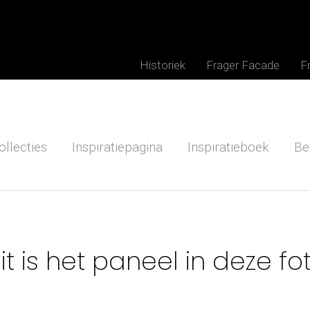
Historiek
Frager Facade
F
ollecties
Inspiratiepagina
Inspiratieboek
Be
it is het paneel in deze fo