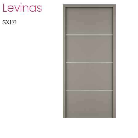
Levinas
SX171