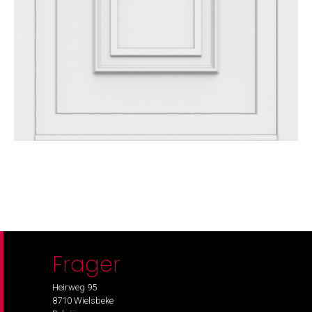
Frager
Heirweg 95
8710 Wielsbeke