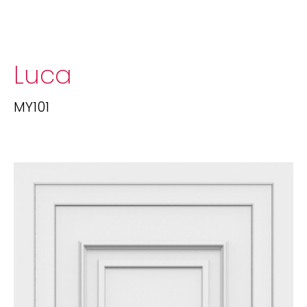
Luca
MY101