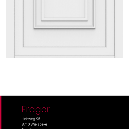
Frager
Heirweg 95
8710 Wielsbeke