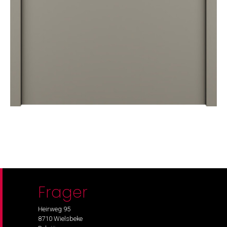
Frager
Heirweg 95
8710 Wielsbeke