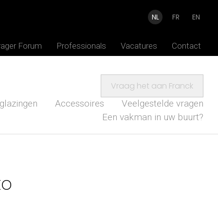
NL
FR
EN
rager Forum
Professionals
Vacatures
Contact
Vraag het aan Franck
glazingen
Accessoires
Veelgestelde vragen
Een vakman in uw buurt?
to