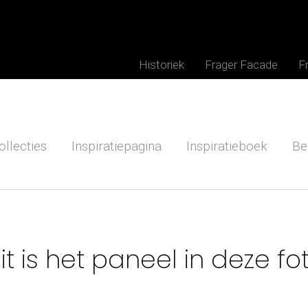
Historiek
Frager Facade
F
ollecties
Inspiratiepagina
Inspiratieboek
Be
it is het paneel in deze fo