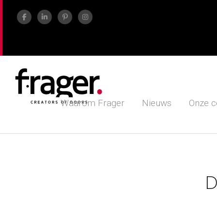
Waarom Frager
Nieuws
Onze c
D