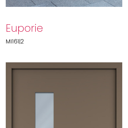
Euporie
MI161|2