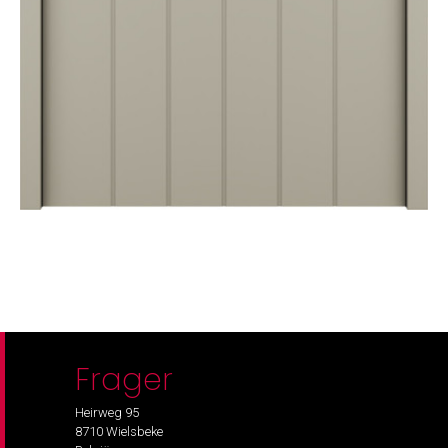
Frager
Heirweg 95
8710 Wielsbeke