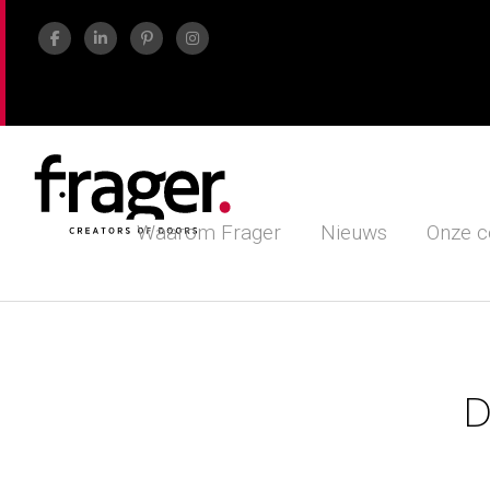
Waarom Frager
Nieuws
Onze c
D