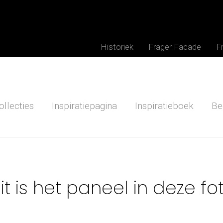
Historiek
Frager Facade
F
ollecties
Inspiratiepagina
Inspiratieboek
Be
it is het paneel in deze fo