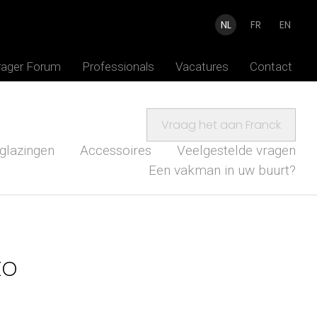
NL
FR
EN
rager Forum
Professionals
Vacatures
Contact
Vraag het aan Franck
glazingen
Accessoires
Veelgestelde vragen
Een vakman in uw buurt?
to