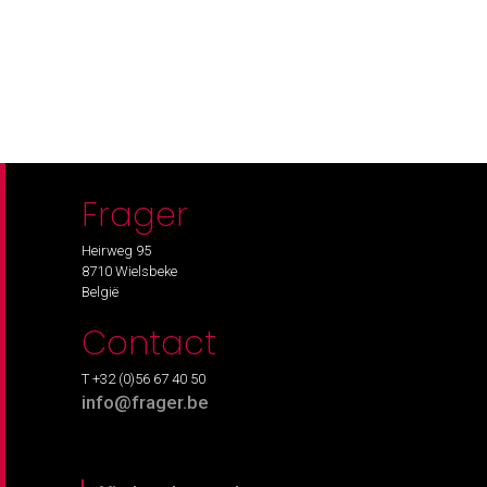
Frager
Heirweg 95
8710 Wielsbeke
België
Contact
T +32 (0)56 67 40 50
info@frager.be