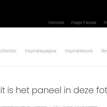
Historiek
Frager Facade
F
ollecties
Inspiratiepagina
Inspiratieboek
Be
it is het paneel in deze fo