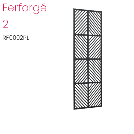
Ferforgé
2
RF0002PL