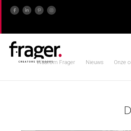
Waarom Frager
Nieuws
Onze c
D