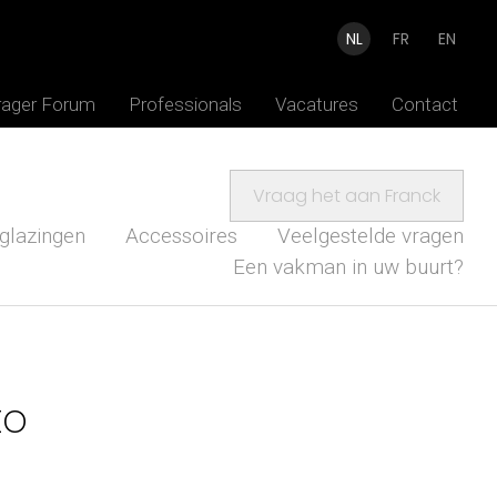
NL
FR
EN
rager Forum
Professionals
Vacatures
Contact
Vraag het aan Franck
glazingen
Accessoires
Veelgestelde vragen
Een vakman in uw buurt?
to