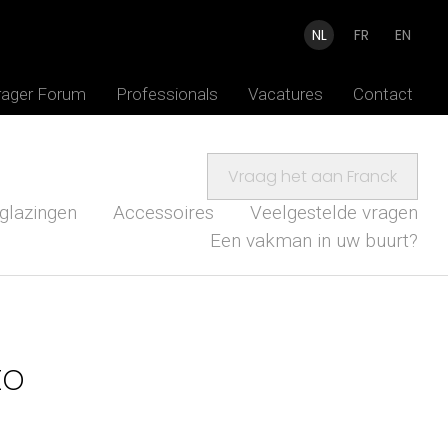
NL
FR
EN
rager Forum
Professionals
Vacatures
Contact
Vraag het aan Franck
glazingen
Accessoires
Veelgestelde vragen
Een vakman in uw buurt?
to