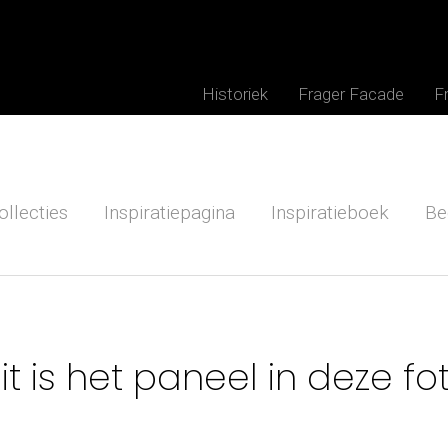
Historiek
Frager Facade
F
ollecties
Inspiratiepagina
Inspiratieboek
Be
it is het paneel in deze fo