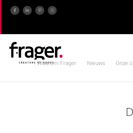
Waarom Frager
Nieuws
Onze c
D