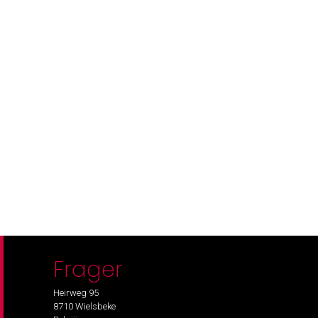
Frager
Heirweg 95
8710 Wielsbeke