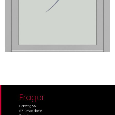
Frager
Heirweg 95
8710 Wielsbeke