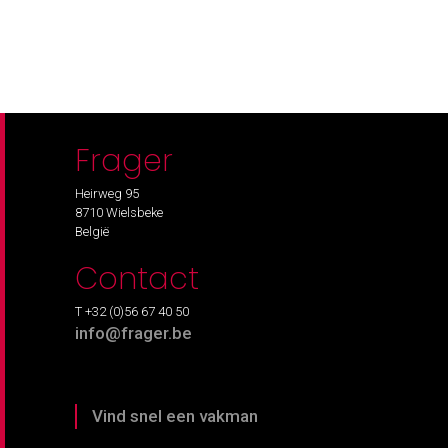
Frager
Heirweg 95
8710 Wielsbeke
België
Contact
T +32 (0)56 67 40 50
info@frager.be
Vind snel een vakman