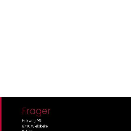
Frager
Heirweg 95
8710 Wielsbeke