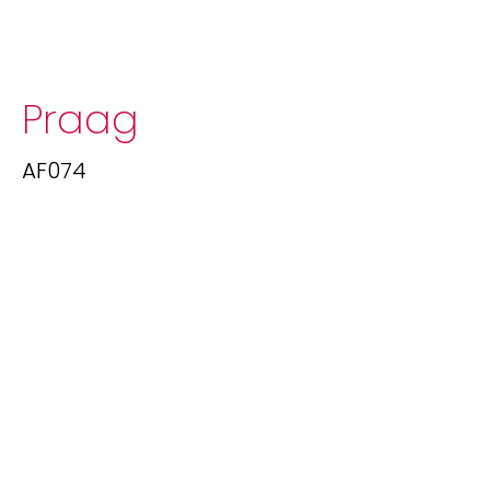
Praag
AF074