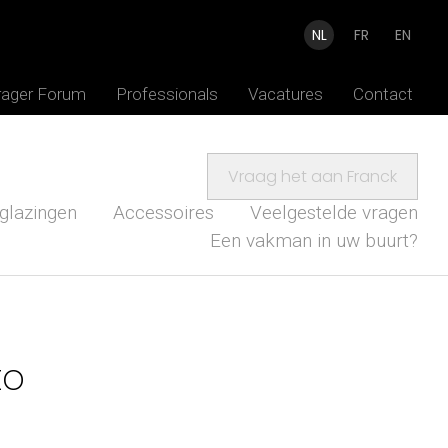
NL
FR
EN
rager Forum
Professionals
Vacatures
Contact
Vraag het aan Franck
glazingen
Accessoires
Veelgestelde vragen
Een vakman in uw buurt?
to