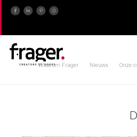
Waarom Frager
Nieuws
Onze c
D