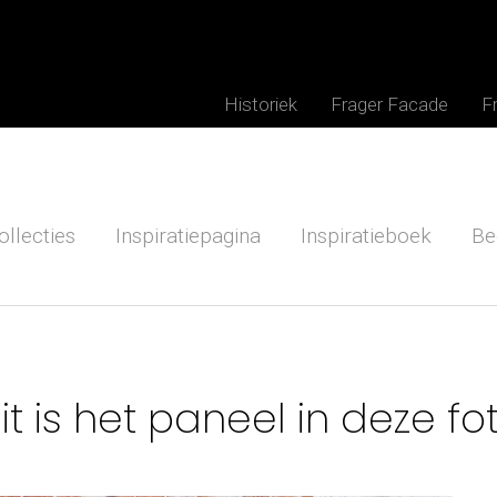
Historiek
Frager Facade
F
ollecties
Inspiratiepagina
Inspiratieboek
Be
it is het paneel in deze fo