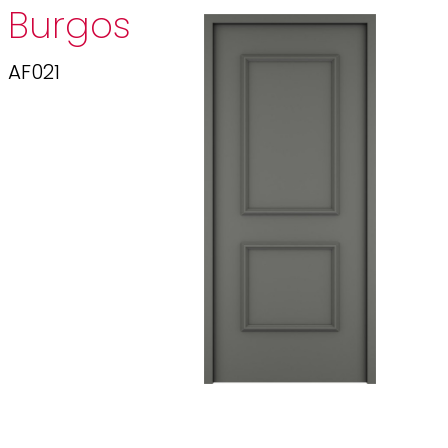
Burgos
AF021