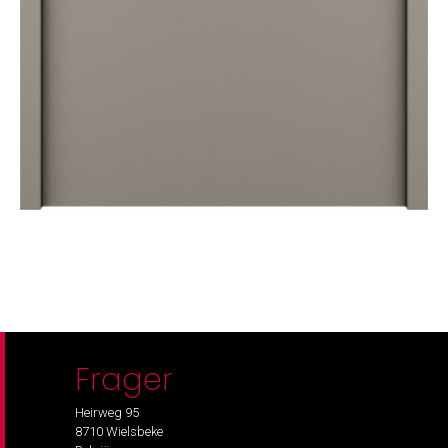
Frager
Heirweg 95
8710 Wielsbeke