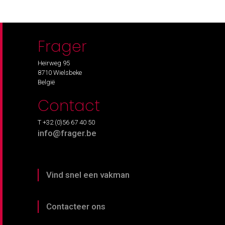
Frager
Heirweg 95
8710 Wielsbeke
België
Contact
T +32 (0)56 67 40 50
info@frager.be
Vind snel een vakman
Contacteer ons