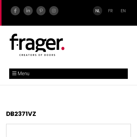
NL
FR
EN
Menu
DB2371VZ