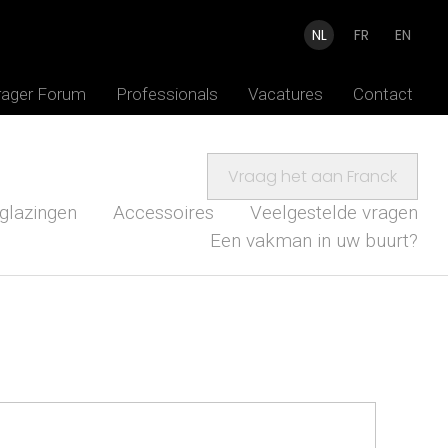
NL
FR
EN
rager Forum
Professionals
Vacatures
Contact
Vraag het aan Franck
glazingen
Accessoires
Veelgestelde vragen
Een vakman in uw buurt?