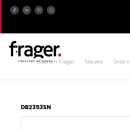
Waarom Frager
Nieuws
Onze c
DB2353SN