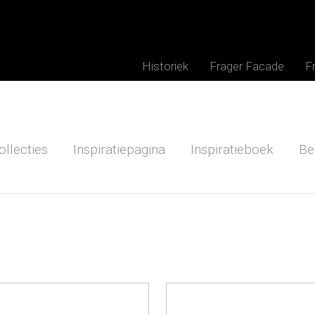
Historiek
Frager Facade
F
ollecties
Inspiratiepagina
Inspiratieboek
Be