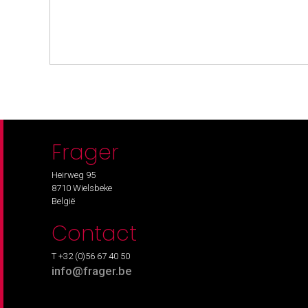
Frager
Heirweg 95
8710 Wielsbeke
België
Contact
T +32 (0)56 67 40 50
info@frager.be