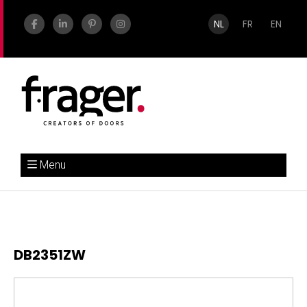
NL
FR
EN
Menu
DB2351ZW