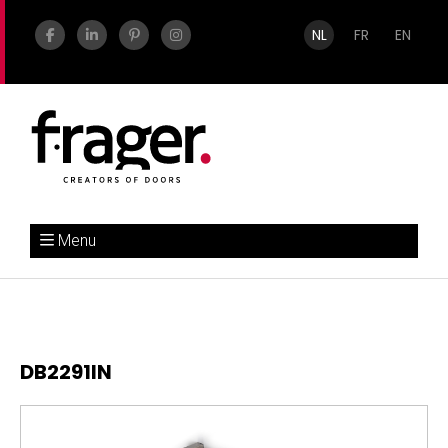
NL
FR
EN
Menu
DB2291IN