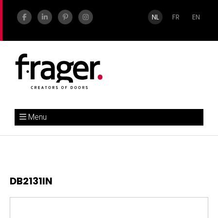
NL
FR
EN
Menu
DB2131IN