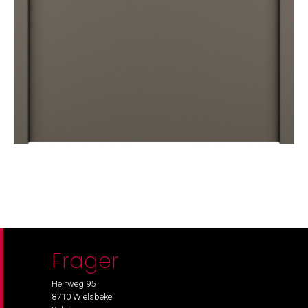
Frager
Heirweg 95
8710 Wielsbeke