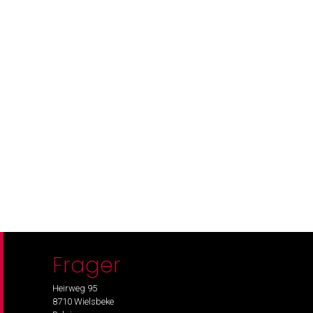
Frager
Heirweg 95
8710 Wielsbeke