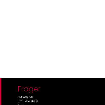
Frager
Heirweg 95
8710 Wielsbeke