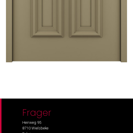
Frager
Heirweg 95
8710 Wielsbeke