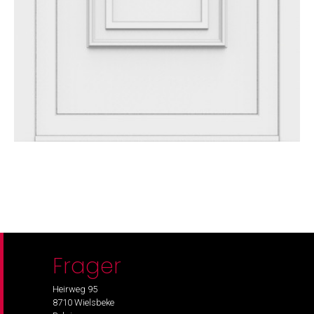
Frager
Heirweg 95
8710 Wielsbeke