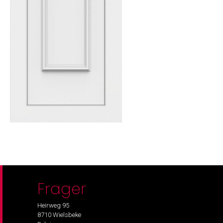
Frager
Heirweg 95
8710 Wielsbeke