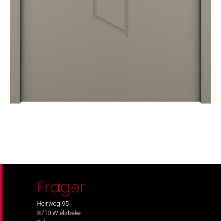
Frager
Heirweg 95
8710 Wielsbeke