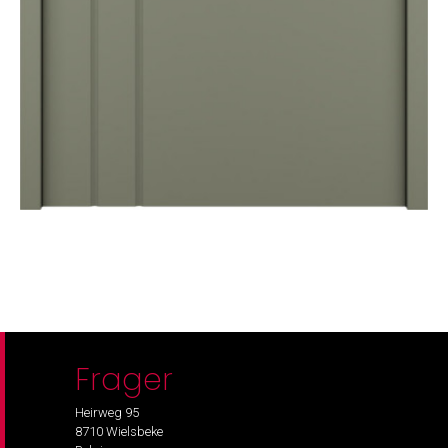
Frager
Heirweg 95
8710 Wielsbeke