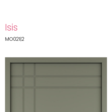
Isis
MO021|2