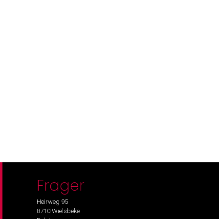
Frager
Heirweg 95
8710 Wielsbeke