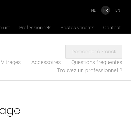
NL
FR
EN
Forum
Professionnels
Postes vacants
Contact
Demander à Franck
Vitrages
Accessoires
Questions fréquentes
Trouvez un professionnel ?
mage