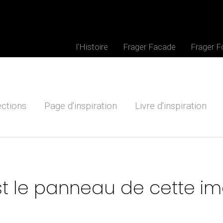
l'Histoire
Frager Facade
Frager 
ections
Page d'inspiration
Livre d'inspiration
st le panneau de cette i