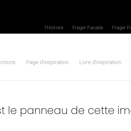
l'Histoire
Frager Facade
Frager 
ections
Page d'inspiration
Livre d'inspiration
st le panneau de cette i