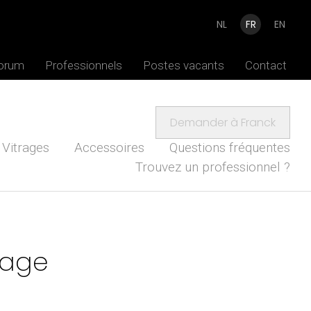
NL
FR
EN
Forum
Professionnels
Postes vacants
Contact
Demander à Franck
Vitrages
Accessoires
Questions fréquentes
Trouvez un professionnel ?
mage