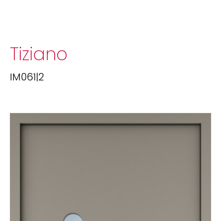
Tiziano
IM061|2