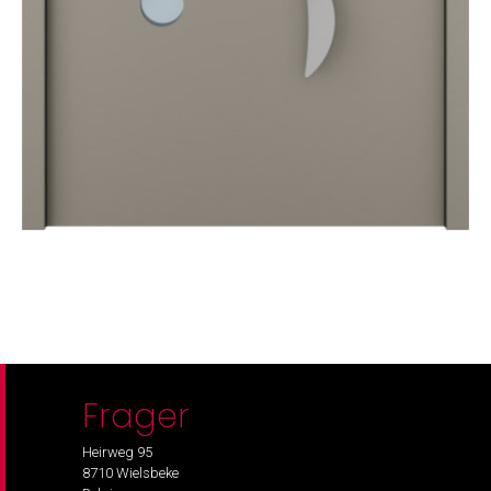
Frager
Heirweg 95
8710 Wielsbeke