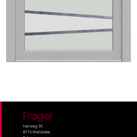
Frager
Heirweg 95
8710 Wielsbeke