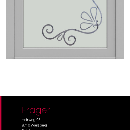
Frager
Heirweg 95
8710 Wielsbeke